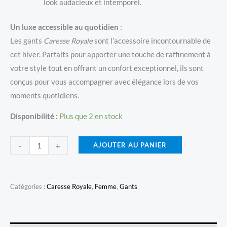
look audacieux et intemporel.
Un luxe accessible au quotidien
:
Les gants
Caresse Royale
sont l’accessoire incontournable de
cet hiver. Parfaits pour apporter une touche de raffinement à
votre style tout en offrant un confort exceptionnel, ils sont
conçus pour vous accompagner avec élégance lors de vos
moments quotidiens.
Disponibilité :
Plus que 2 en stock
quantité
AJOUTER AU PANIER
-
+
de
Gants
Caresse
Catégories :
Caresse Royale
,
Femme
,
Gants
Royale
-
Gris