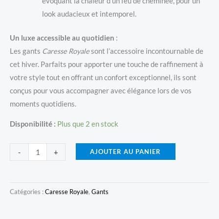
évoquant la chaleur d’un feu de cheminée, pour un
look audacieux et intemporel.
Un luxe accessible au quotidien
:
Les gants
Caresse Royale
sont l’accessoire incontournable de
cet hiver. Parfaits pour apporter une touche de raffinement à
votre style tout en offrant un confort exceptionnel, ils sont
conçus pour vous accompagner avec élégance lors de vos
moments quotidiens.
Disponibilité :
Plus que 2 en stock
quantité
AJOUTER AU PANIER
-
+
de
Gants
Caresse
Catégories :
Caresse Royale
,
Gants
Royale
-