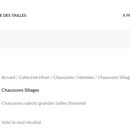
E DES TAILLES
A P
Accueil
/
Collection Hiver
/
Chaussons
/
Hommes
/ Chaussons Silla
Chaussons Sillages
Chaussons sabots grandes tailles (homme)
Voici le seul résultat