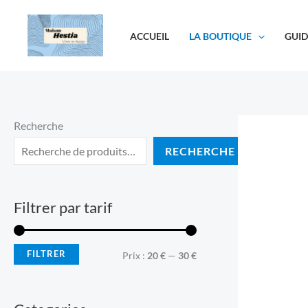
Aller
au
ACCUEIL
LA BOUTIQUE
GUID
contenu
Recherche
RECHERCHE
Filtrer par tarif
FILTRER
P
P
Prix :
20 €
—
30 €
r
r
i
i