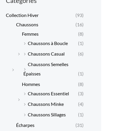
Categories
x
x
Collection Hiver
(93)
m
m
Chaussons
(16)
i
a
Femmes
(8)
n
x
Chaussons à Boucle
(1)
Chaussons Casual
(6)
Chaussons Semelles
Épaisses
(1)
Hommes
(8)
Chaussons Essentiel
(3)
Chaussons Minke
(4)
Chaussons Sillages
(1)
Écharpes
(31)