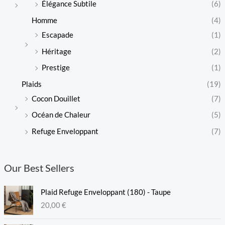
Élégance Subtile
(6)
Homme
(4)
Escapade
(1)
Héritage
(2)
Prestige
(1)
Plaids
(19)
Cocon Douillet
(7)
Océan de Chaleur
(5)
Refuge Enveloppant
(7)
Our Best Sellers
Plaid Refuge Enveloppant (180) - Taupe
20,00
€