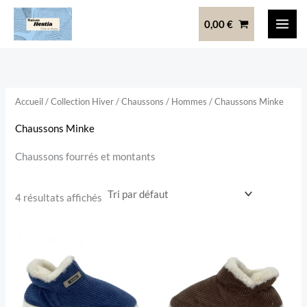
Aller
0,00
€
au
contenu
Accueil
/
Collection Hiver
/
Chaussons
/
Hommes
/ Chaussons Minke
Chaussons Minke
Chaussons fourrés et montants
4 résultats affichés