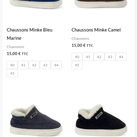
Chaussons Minke Bleu
Chaussons Minke Camel
Marine
Chaussons
15,00
€
TTC
Chaussons
15,00
€
TTC
40
41
42
43
44
40
41
42
43
44
45
45