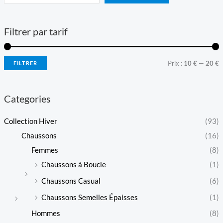
Filtrer par tarif
P
P
Prix :
10 €
—
20 €
FILTRER
r
r
i
i
Categories
x
x
Collection Hiver
(93)
Chaussons
(16)
i
a
Femmes
(8)
n
x
Chaussons à Boucle
(1)
Chaussons Casual
(6)
Chaussons Semelles Épaisses
(1)
Hommes
(8)