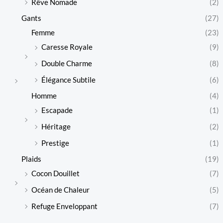
Rêve Nomade
(2)
Gants
(27)
Femme
(23)
Caresse Royale
(9)
Double Charme
(8)
Élégance Subtile
(6)
Homme
(4)
Escapade
(1)
Héritage
(2)
Prestige
(1)
Plaids
(19)
Cocon Douillet
(7)
Océan de Chaleur
(5)
Refuge Enveloppant
(7)