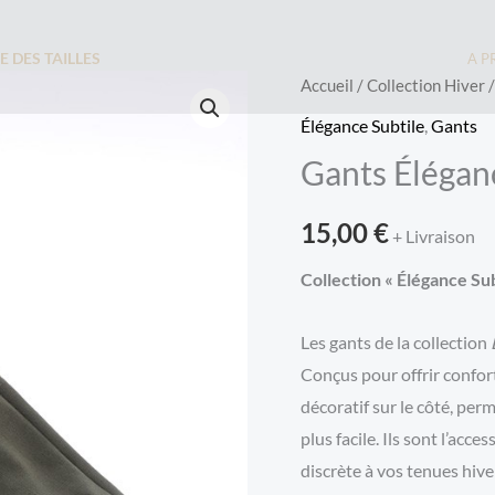
E DES TAILLES
A P
Accueil
/
Collection Hiver
Élégance Subtile
,
Gants
Gants Éléganc
15,00
€
+ Livraison
Collection « Élégance Su
Les gants de la collection
Conçus pour offrir confort
décoratif sur le côté, per
plus facile. Ils sont l’acc
discrète à vos tenues hive