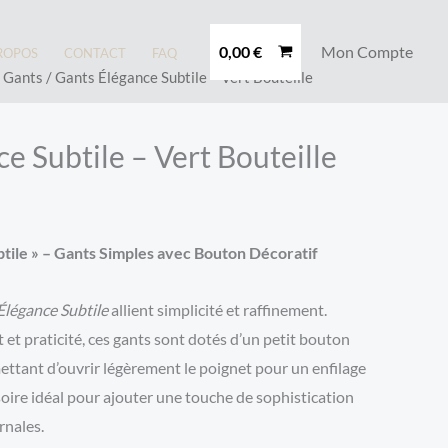
0,00
€
Mon Compte
ROPOS
CONTACT
FAQ
/
Gants
/ Gants Élégance Subtile – Vert Bouteille
e Subtile – Vert Bouteille
btile » – Gants Simples avec Bouton Décoratif
Élégance Subtile
allient simplicité et raffinement.
 et praticité, ces gants sont dotés d’un petit bouton
mettant d’ouvrir légèrement le poignet pour un enfilage
essoire idéal pour ajouter une touche de sophistication
rnales.