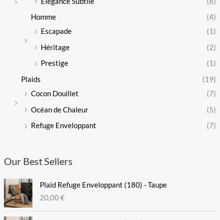
Élégance Subtile
(6)
Homme
(4)
Escapade
(1)
Héritage
(2)
Prestige
(1)
Plaids
(19)
Cocon Douillet
(7)
Océan de Chaleur
(5)
Refuge Enveloppant
(7)
Our Best Sellers
Plaid Refuge Enveloppant (180) - Taupe
20,00
€