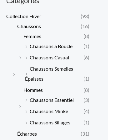
Categories
x
x
Collection Hiver
(93)
m
m
Chaussons
(16)
i
a
Femmes
(8)
n
x
Chaussons à Boucle
(1)
Chaussons Casual
(6)
Chaussons Semelles
Épaisses
(1)
Hommes
(8)
Chaussons Essentiel
(3)
Chaussons Minke
(4)
Chaussons Sillages
(1)
Écharpes
(31)