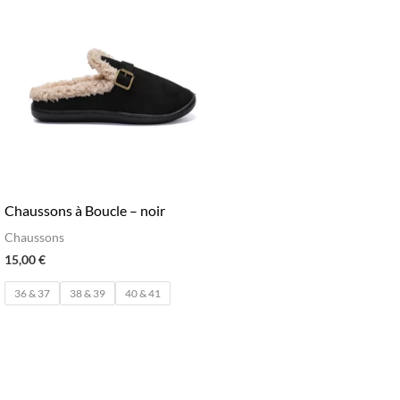
Chaussons à Boucle – noir
Chaussons
15,00
€
36 & 37
38 & 39
40 & 41