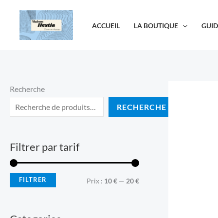
Aller
au
ACCUEIL
LA BOUTIQUE
GUID
contenu
Recherche
RECHERCHE
Filtrer par tarif
FILTRER
P
P
Prix :
10 €
—
20 €
r
r
i
i