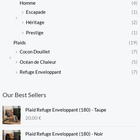
Homme
(4)
Escapade
(1)
Héritage
(2)
Prestige
(1)
Plaids
(19)
Cocon Douillet
(7)
Océan de Chaleur
(5)
Refuge Enveloppant
(7)
Our Best Sellers
Plaid Refuge Enveloppant (180) - Taupe
20,00
€
Plaid Refuge Enveloppant (180) - Noir