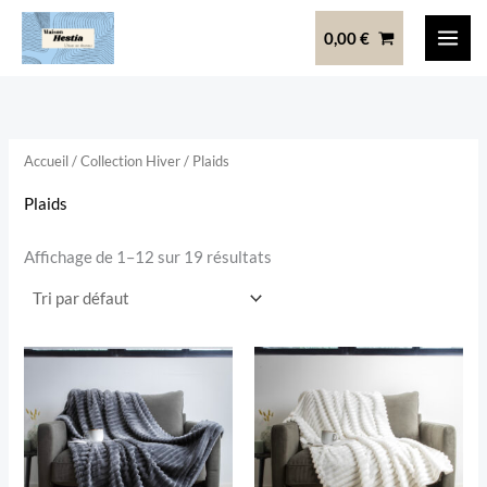
Aller
0,00
€
au
contenu
Accueil
/
Collection Hiver
/ Plaids
Plaids
Affichage de 1–12 sur 19 résultats