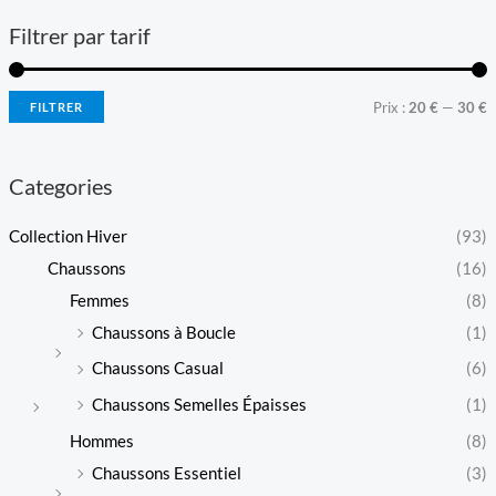
Filtrer par tarif
P
P
Prix :
20 €
—
30 €
FILTRER
r
r
i
i
Categories
x
x
Collection Hiver
(93)
Chaussons
(16)
i
a
Femmes
(8)
n
x
Chaussons à Boucle
(1)
Chaussons Casual
(6)
Chaussons Semelles Épaisses
(1)
Hommes
(8)
Chaussons Essentiel
(3)