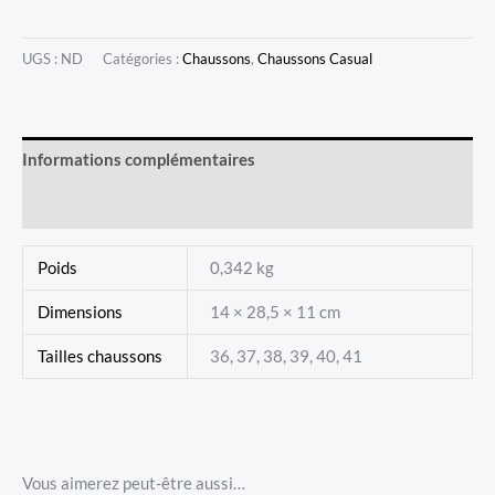
Chaussons
Casual
UGS :
ND
Catégories :
Chaussons
,
Chaussons Casual
-
Beige
Informations complémentaires
Avis (0)
Poids
0,342 kg
Dimensions
14 × 28,5 × 11 cm
Tailles chaussons
36, 37, 38, 39, 40, 41
Vous aimerez peut-être aussi…