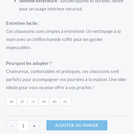
Semelle extérieure
: Antidérapante et durable, idéale
pour un usage intérieur sécurisé.
Entretien facile :
Ces chaussons sont simples à entretenir. Un nettoyage à la
main avec un chiffon humide suffit pour les garder
impeccables.
Pourquoi les adopter ?
Chaleureux, confortables et pratiques, ces chaussons sont
parfaits pour accompagner vos journées à la maison. Une idée
idéale pour vous ou pour offrir à vos proches !
36
37
38
39
40
41
quantité
AJOUTER AU PANIER
-
+
de