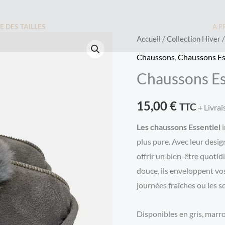
E DES TAILLES
A P
Accueil
/
Collection Hiver
Chaussons
,
Chaussons Es
Chaussons Es
15,00
€
TTC
+ Livra
Les chaussons Essentiel
i
plus pure. Avec leur desi
offrir un bien-être quoti
douce, ils enveloppent vo
journées fraîches ou les s
Disponibles en gris, marro