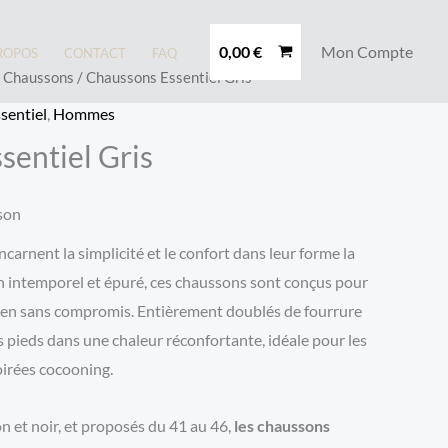
0,00
€
Mon Compte
ROPOS
CONTACT
FAQ
/
Chaussons
/ Chaussons Essentiel Gris
sentiel
,
Hommes
sentiel Gris
ison
ncarnent la simplicité et le confort dans leur forme la
gn intemporel et épuré, ces chaussons sont conçus pour
dien sans compromis. Entièrement doublés de fourrure
s pieds dans une chaleur réconfortante, idéale pour les
oirées cocooning.
n et noir, et proposés du 41 au 46,
les chaussons