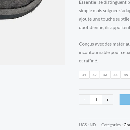
Essentiel
se distinguent p
simple mais soignée s’adap
ajoute une touche subtile 
quotidienne, ils apporten
Conçus avec des matériau
incontournable pour ceux 
et raffiné.
41
42
43
44
45
quantité
-
+
de
Chaussons
Essentiel
UGS :
ND
Catégories :
Ch