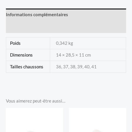
Crème
Informations complémentaires
Avis (0)
Poids
0,342 kg
Dimensions
14 × 28,5 × 11 cm
Tailles chaussons
36, 37, 38, 39, 40, 41
Vous aimerez peut-être aussi…