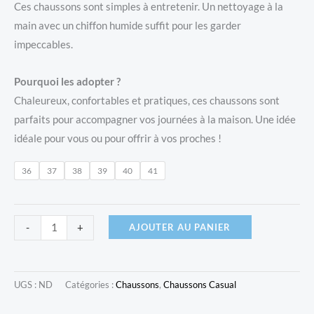
Ces chaussons sont simples à entretenir. Un nettoyage à la
main avec un chiffon humide suffit pour les garder
impeccables.
Pourquoi les adopter ?
Chaleureux, confortables et pratiques, ces chaussons sont
parfaits pour accompagner vos journées à la maison. Une idée
idéale pour vous ou pour offrir à vos proches !
36
37
38
39
40
41
quantité
AJOUTER AU PANIER
-
+
de
Chaussons
Casual
UGS :
ND
Catégories :
Chaussons
,
Chaussons Casual
-