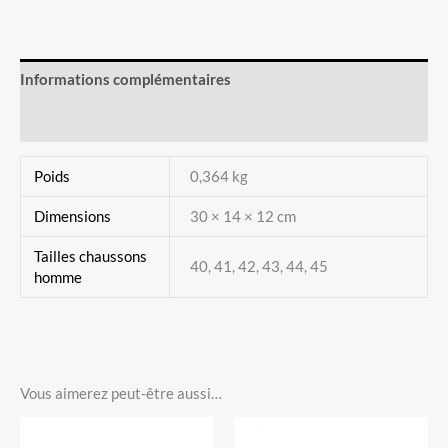
Bleu
Marine
Informations complémentaires
Avis (0)
Poids
0,364 kg
Dimensions
30 × 14 × 12 cm
Tailles chaussons
40, 41, 42, 43, 44, 45
homme
Vous aimerez peut-être aussi…