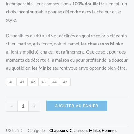
incomparable. Leur composition
« 100% douillette »
en fait un
choix incontournable pour se détendre dans la chaleur et le
style.
Disponibles du 40 au 45 et déclinés en quatre coloris élégants
: bleu marine, gris foncé, noir et camel,
les chaussons Minke
allient simplicité, chaleur et raffinement. Que ce soit pour des
moments de détente à la maison ou pour profiter de la douceur
au quotidien,
les Minke
sauront vous envelopper de bien-être.
40
41
42
43
44
45
quantité
AJOUTER AU PANIER
-
+
de
Chaussons
Minke
UGS :
ND
Catégories :
Chaussons
,
Chaussons Minke
,
Hommes