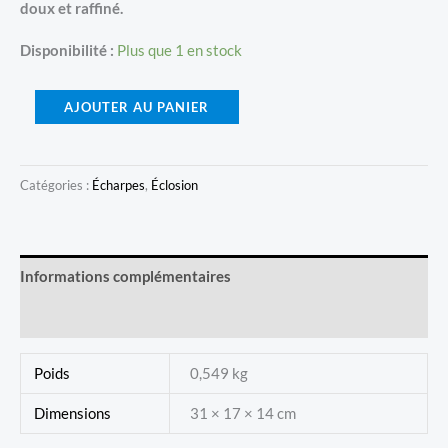
doux et raffiné.
Disponibilité :
Plus que 1 en stock
quantité
AJOUTER AU PANIER
de
Écharpe
Éclosion
Catégories :
Écharpes
,
Éclosion
-
Violet
Informations complémentaires
Avis (0)
Poids
0,549 kg
Dimensions
31 × 17 × 14 cm