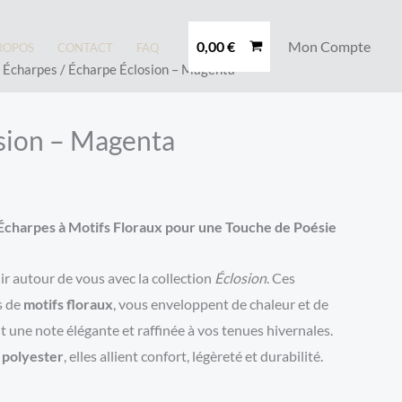
0,00
€
Mon Compte
ROPOS
CONTACT
FAQ
/
Écharpes
/ Écharpe Éclosion – Magenta
sion – Magenta
– Écharpes à Motifs Floraux pour une Touche de Poésie
ir autour de vous avec la collection
Éclosion
. Ces
s de
motifs floraux
, vous enveloppent de chaleur et de
 une note élégante et raffinée à vos tenues hivernales.
 polyester
, elles allient confort, légèreté et durabilité.