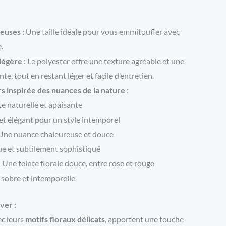
reuses
: Une taille idéale pour vous emmitoufler avec
.
légère
: Le polyester offre une texture agréable et une
te, tout en restant léger et facile d’entretien.
s inspirée des nuances de la nature
:
te naturelle et apaisante
et élégant pour un style intemporel
Une nuance chaleureuse et douce
ue et subtilement sophistiqué
: Une teinte florale douce, entre rose et rouge
 sobre et intemporelle
ver :
ec leurs
motifs floraux délicats
, apportent une touche