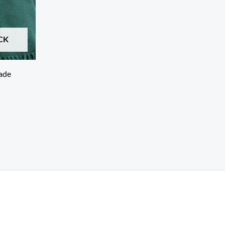
CK
Jade