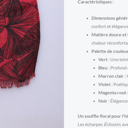
Caractéristiques :
Dimensions géné
confort et élégance
Matière douce et 
chaleur réconfortan
Palette de couleur
Vert
: Une tein
Bleu
: Profond 
Marron clair
: 
Violet
: Poétiq
Magenta rosé
Noir
: Élégance
Un souffle floral pour l’hi
Les écharpes
Éclosion
, av