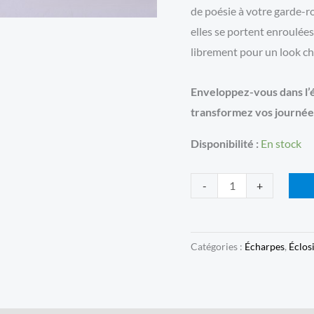
de poésie à votre garde-ro
elles se portent enroulée
librement pour un look ch
Enveloppez-vous dans l’él
transformez vos journées
Disponibilité :
En stock
quantité
-
+
de
Écharpe
Éclosion
Catégories :
Écharpes
,
Éclos
-
Magenta