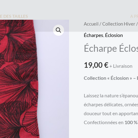
E DES TAILLES
A P
Accueil
/
Collection Hiver
Écharpes
,
Éclosion
Écharpe Éclo
19,00
€
+ Livraison
Collection « Éclosion » 
Laissez la nature s’épanou
écharpes délicates, ornée
douceur tout en apportant
Confectionnées en
100 %