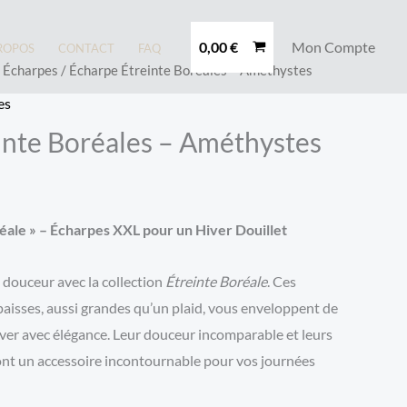
0,00
€
Mon Compte
ROPOS
CONTACT
FAQ
/
Écharpes
/ Écharpe Étreinte Boréales – Améthystes
es
inte Boréales – Améthystes
réale » – Écharpes XXL pour un Hiver Douillet
douceur avec la collection
Étreinte Boréale
. Ces
aisses, aussi grandes qu’un plaid, vous enveloppent de
hiver avec élégance. Leur douceur incomparable et leurs
ont un accessoire incontournable pour vos journées