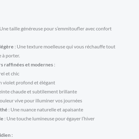
 Une taille généreuse pour s’emmitoufler avec confort
légère
: Une texture moelleuse qui vous réchauffe tout
 à porter.
rs raffinées et modernes
:
el et chic
n violet profond et élégant
einte chaude et subtilement brillante
ouleur vive pour illuminer vos journées
 thé
: Une nuance naturelle et apaisante
de
: Une touche lumineuse pour égayer l’hiver
dien :