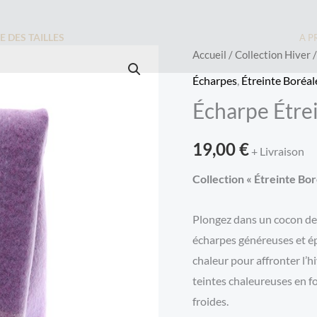
E DES TAILLES
A P
Accueil
/
Collection Hiver
Écharpes
,
Étreinte Boréal
Écharpe Étre
19,00
€
+ Livraison
Collection « Étreinte Bo
Plongez dans un cocon de 
écharpes généreuses et ép
chaleur pour affronter l’
teintes chaleureuses en f
froides.