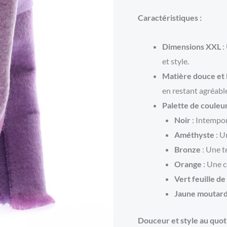
Caractéristiques :
Dimensions XXL
:
et style.
Matière douce et 
en restant agréable
Palette de couleu
Noir
: Intempor
Améthyste
: U
Bronze
: Une t
Orange
: Une c
Vert feuille de
Jaune moutar
Douceur et style au quoti