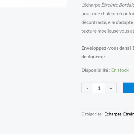
L’écharpe
Étreinte Boréal
pour une chaleur réconfor
décontracté, elle s’adapte
texture moelleuse vous as
Enveloppez-vous dans l’É
de douceur.
Disponibilité :
En stock
quantité
-
+
de
Écharpe
Étreinte
Catégories :
Écharpes
,
Étrei
Boréales
-