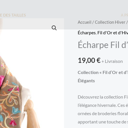
E DES TAILLES
A P
Accueil
/
Collection Hiver
Écharpes
,
Fil d'Or et d'Hi
Écharpe Fil d
19,00
€
+ Livraison
Collection « Fil d’Or et
Élégants
Découvrez la collection Fil
l’élégance hivernale. Ces 
ornées de broderies flora
apportant une touche de s