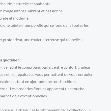
chaude, naturelle et apaisante
n rouge intense, vibrant et passionné
scrète et moderne
ux, une teinte intemporelle qui se fond dans toutes les
et profondeur, une couleur terreuse qui rappelle la
u quotidien :
’Hiver sont le compromis parfait entre confort, chaleur
reuse et leur épaisseur vous permettent de vous enrouler
aximale, tout en ajoutant une touche chic et
vernal. Les broderies florales apportent une touche
charpes déjà exceptionnelles.
uceur, la chaleur et le raffinement de la collection Fil