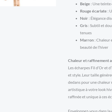
Beige
: Une teinte 
Rouge écarlate
: U
Noir
: Élégance di
Gris
: Subtil et do
tenues
Marron
: Chaleur 
beauté de l’hiver
Chaleur et raffinement a
Les écharpes Fil d’Or et d
et style. Leur taille géné
dedans pour une chaleur m
artistique à votre look hi
raffinée et unique à ces é
Enveloppez-vous dans la do