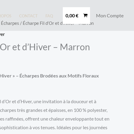
0,00
€
Mon Compte
ROPOS
CONTACT
FAQ
/
Écharpes
/ Écharpe Fil d’Or et d’Hiver – Marron
ver
’Or et d’Hiver – Marron
 d’Hiver » – Écharpes Brodées aux Motifs Floraux
 d’Or et d’Hiver, une invitation à la douceur et à
écharpes très grandes et épaisses, en 100 % polyester,
les raffinées, offrent une chaleur enveloppante tout en
ophistication à vos tenues. Idéales pour les journées