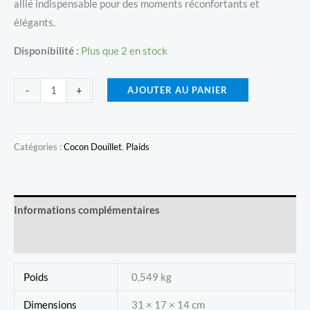
allié indispensable pour des moments réconfortants et
élégants.
Disponibilité :
Plus que 2 en stock
quantité
AJOUTER AU PANIER
-
+
de
Plaid
Cocon
Catégories :
Cocon Douillet
,
Plaids
Douillet
(150)
-
Informations complémentaires
Jaune
Soleil
Avis (0)
Poids
0,549 kg
Dimensions
31 × 17 × 14 cm