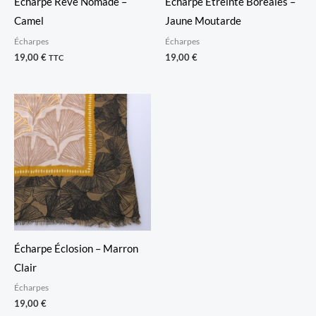
Écharpe Rêve Nomade –
Écharpe Étreinte Boréales –
Camel
Jaune Moutarde
Écharpes
Écharpes
19,00
€
19,00
€
TTC
Écharpe Éclosion – Marron
Clair
Écharpes
19,00
€