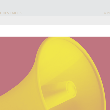
E DES TAILLES
A P