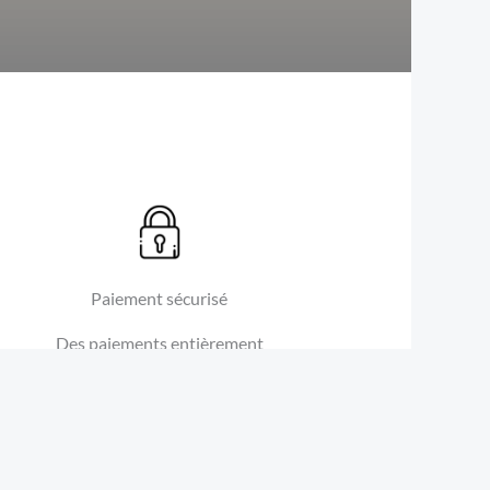
Paiement sécurisé
Des paiements entièrement
r
sécurisés, de par PayPal ou
MasterCard.​